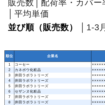
販売数
│
配荷率・カバー
│
平均単価
並び順（販売数）
│
1‐3
順位
企業名
1
コーセー
×××××
2
カネボウ化粧品
×××××
3
井田ラボラトリーズ
×××××
4
井田ラボラトリーズ
×××××
5
井田ラボラトリーズ
×××××
6
セザンヌ化粧品
×××××
7
井田ラボラトリーズ
×××××
8
井田ラボラトリーズ
×××××