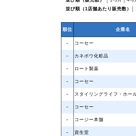
並び順（販売数）
│
1‐3月
│
4‐6
並び順（1店舗あたり販売数）
│
順位
企業名
－
コーセー
－
カネボウ化粧品
－
ロート製薬
－
コーセー
－
スタイリングライフ・ホー
－
コーセー
－
コージー本舗
－
資生堂