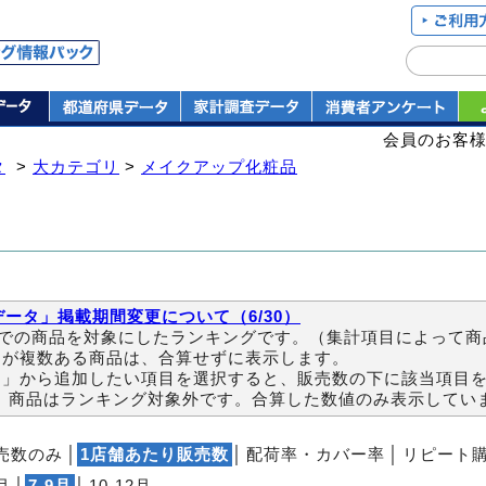
会員のお客
タ
>
大カテゴリ
>
メイクアップ化粧品
ータ」掲載期間変更について（6/30）
までの商品を対象にしたランキングです。（集計項目によって
ドが複数ある商品は、合算せずに表示します。
目」から追加したい項目を選択すると、販売数の下に該当項目
）商品はランキング対象外です。合算した数値のみ表示してい
売数のみ
│
1店舗あたり販売数
│
配荷率・カバー率
│
リピート