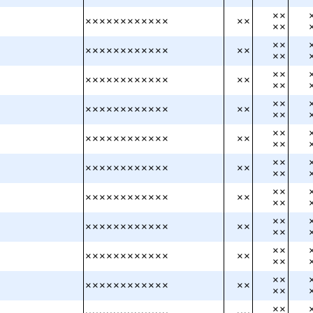
××
××××××××××××
××
××
××
××××××××××××
××
××
××
××××××××××××
××
××
××
××××××××××××
××
××
××
××××××××××××
××
××
××
××××××××××××
××
××
××
××××××××××××
××
××
××
××××××××××××
××
××
××
××××××××××××
××
××
××
××××××××××××
××
××
××