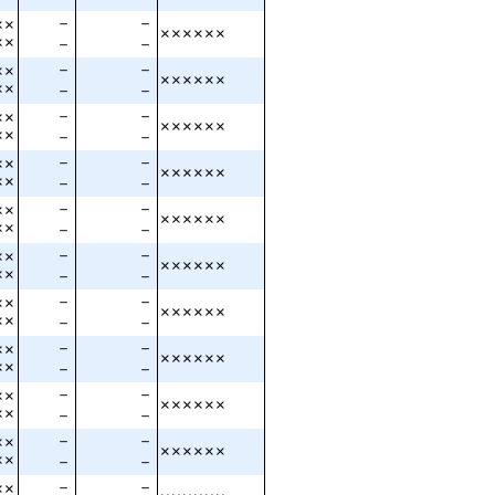
－
－
××
××××××
××
－
－
－
－
××
××××××
××
－
－
－
－
××
××××××
××
－
－
－
－
××
××××××
××
－
－
－
－
××
××××××
××
－
－
－
－
××
××××××
××
－
－
－
－
××
××××××
××
－
－
－
－
××
××××××
××
－
－
－
－
××
××××××
××
－
－
－
－
××
××××××
××
－
－
－
－
××