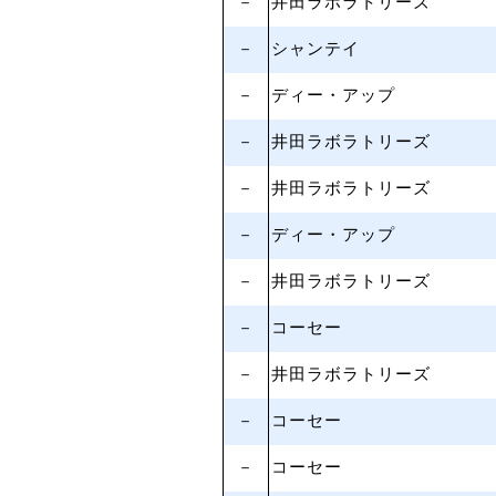
－
井田ラボラトリーズ
－
シャンテイ
－
ディー・アップ
－
井田ラボラトリーズ
－
井田ラボラトリーズ
－
ディー・アップ
－
井田ラボラトリーズ
－
コーセー
－
井田ラボラトリーズ
－
コーセー
－
コーセー