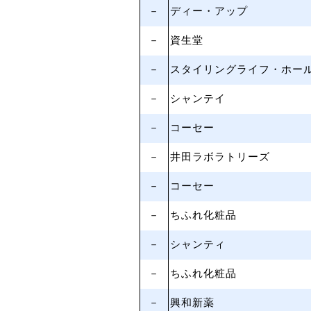
－
ディー・アップ
－
資生堂
－
スタイリングライフ・ホー
－
シャンテイ
－
コーセー
－
井田ラボラトリーズ
－
コーセー
－
ちふれ化粧品
－
シャンティ
－
ちふれ化粧品
－
興和新薬