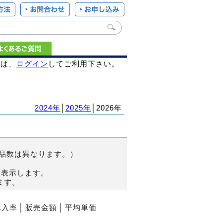
様は、
ログイン
してご利用下さい。
2024年
│
2025年
│2026年
商品数は異なります。）
を表示します。
ます。
購入率
│
販売金額
│
平均単価