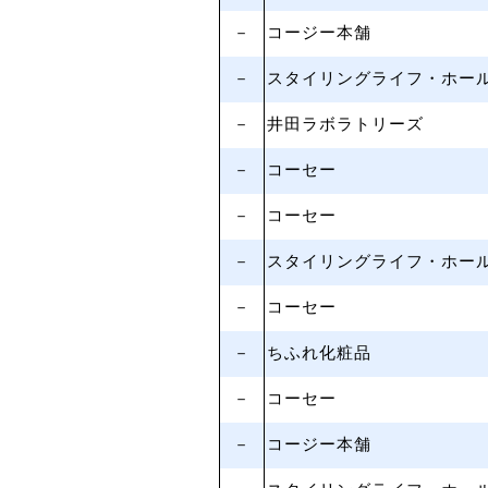
－
コージー本舗
－
スタイリングライフ・ホー
－
井田ラボラトリーズ
－
コーセー
－
コーセー
－
スタイリングライフ・ホー
－
コーセー
－
ちふれ化粧品
－
コーセー
－
コージー本舗