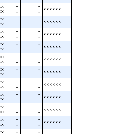
－
－
××
××××××
××
－
－
－
－
××
××××××
××
－
－
－
－
××
××××××
××
－
－
－
－
××
××××××
××
－
－
－
－
××
××××××
××
－
－
－
－
××
××××××
××
－
－
－
－
××
××××××
××
－
－
－
－
××
××××××
××
－
－
－
－
××
××××××
××
－
－
－
－
××
××××××
××
－
－
－
－
××