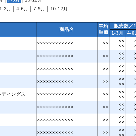
月
│
7‐9月
│
10‐12月
1‐3月
│
4‐6月
│
7‐9月
│
10‐12月
販売数／
平均
商品名
単価
1‐3月
4‐
××
××××××××××××
××
××
××
××××××××××××
××
××
××
××××××××××××
××
××
××
××××××××××××
××
××
××
ルディングス
××××××××××××
××
××
××
××××××××××××
××
××
××
××××××××××××
××
××
××
××××××××××××
××
××