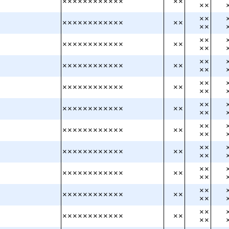
××××××××××××
××
××
××
××××××××××××
××
××
××
××××××××××××
××
××
××
××××××××××××
××
××
××
××××××××××××
××
××
××
××××××××××××
××
××
××
××××××××××××
××
××
××
××××××××××××
××
××
××
××××××××××××
××
××
××
××××××××××××
××
××
××
××××××××××××
××
××