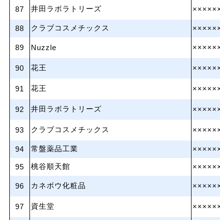
井田ラボラトリーズ
87
×××××
クラブコスメチックス
88
×××××
89
Nuzzle
×××××
花王
90
×××××
花王
91
×××××
井田ラボラトリーズ
92
×××××
クラブコスメチックス
93
×××××
常盤薬品工業
94
×××××
桃谷順天館
95
×××××
カネボウ化粧品
96
×××××
資生堂
97
×××××