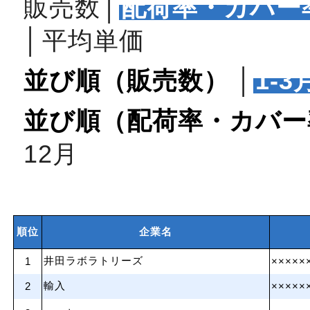
販売数
│
配荷率・カバー
│
平均単価
並び順（販売数）
│
1‐3
並び順（配荷率・カバー
12月
順位
企業名
井田ラボラトリーズ
1
×××××
輸入
2
×××××