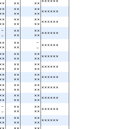
××××××
××
××
××
××
××
××
××××××
××
××
××
××
××
××
××××××
××
××
××
－
××
××
××××××
××
××
－
－
××
××
××××××
××
××
－
××
××
××
××××××
××
××
××
××
××
××
××××××
××
××
××
××
××
××
××××××
××
××
××
××
××
××
××××××
××
××
××
××
××
××
××××××
××
××
××
－
××
××
××××××
××
××
－
××
××
××
××××××
××
××
××
××
××
××