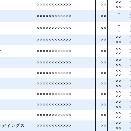
××
××××××××××××
××
××
－
××××××××××××
××
－
－
××××××××××××
××
－
××
××××××××××××
××
××
××
ン
××××××××××××
××
××
××
××××××××××××
××
××
××
××××××××××××
××
××
××
××××××××××××
××
××
××
××××××××××××
××
××
××
××××××××××××
××
××
××
××××××××××××
××
××
××
ルディングス
××××××××××××
××
××