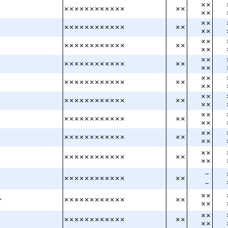
××
××××××××××××
××
××
××
××××××××××××
××
××
××
××××××××××××
××
××
××
××××××××××××
××
××
××
××××××××××××
××
××
××
××××××××××××
××
××
××
××××××××××××
××
××
××
××××××××××××
××
××
××
××××××××××××
××
××
－
××××××××××××
××
－
××
ン
××××××××××××
××
××
××
××××××××××××
××
××