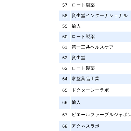
ロート製薬
57
資生堂インターナショナル
58
輸入
59
ロート製薬
60
第一三共ヘルスケア
61
資生堂
62
ロート製薬
63
常盤薬品工業
64
ドクターシーラボ
65
輸入
66
ピエールファーブルジャポ
67
アクネスラボ
68