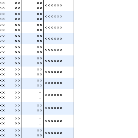
××
××
××
××××××
××
××
××
××
××
××
××××××
××
××
××
××
××
××
××××××
××
××
××
××
××
××
××××××
××
××
××
××
××
××
××××××
××
××
××
××
××
××
××××××
××
××
××
××
××
××
××××××
××
××
××
××
××
××
××××××
××
××
××
－
××
××
××××××
××
××
－
××
××
××
××××××
××
××
××
－
××
××
××××××
××
××
－
××
××
××
××××××
××
××
××