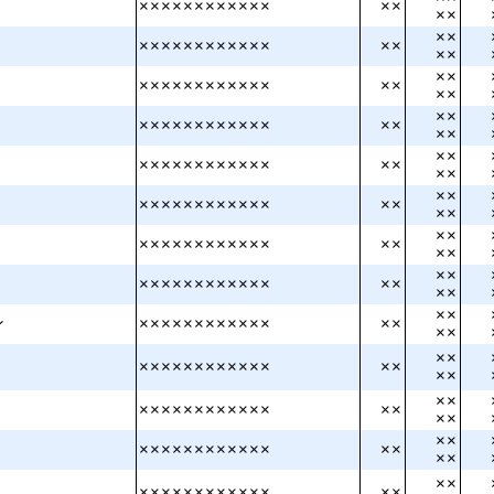
××××××××××××
××
××
××
××××××××××××
××
××
××
××××××××××××
××
××
××
××××××××××××
××
××
××
××××××××××××
××
××
××
××××××××××××
××
××
××
××××××××××××
××
××
××
××××××××××××
××
××
××
ン
××××××××××××
××
××
××
××××××××××××
××
××
××
××××××××××××
××
××
××
××××××××××××
××
××
××
××××××××××××
××