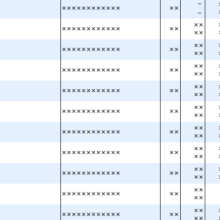
－
××××××××××××
××
－
××
××××××××××××
××
××
××
××××××××××××
××
××
××
××××××××××××
××
××
××
××××××××××××
××
××
××
××××××××××××
××
××
××
××××××××××××
××
××
××
××××××××××××
××
××
××
××××××××××××
××
××
××
××××××××××××
××
××
××
××××××××××××
××
××