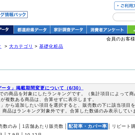
会員のお客
タ
>
大カテゴリ
>
基礎化粧品
ータ」掲載期間変更について（6/30）
までの商品を対象にしたランキングです。（集計項目によって
ドが複数ある商品は、合算せずに表示します。
目」から追加したい項目を選択すると、販売数の下に該当項目
）商品はランキング対象外です。合算した数値のみ表示してい
売数のみ
│
1店舗あたり販売数
│
配荷率・カバー率
│
リピート