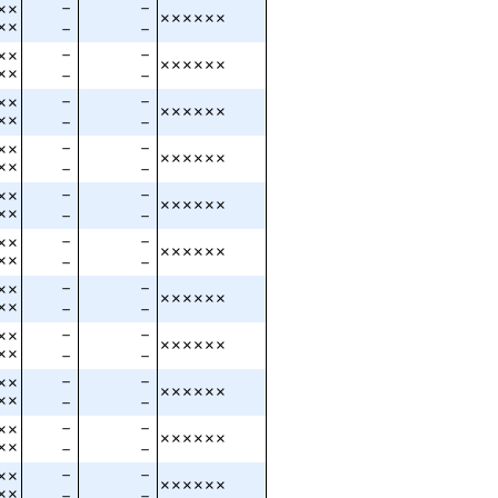
－
－
××
××××××
××
－
－
－
－
××
××××××
××
－
－
－
－
××
××××××
××
－
－
－
－
××
××××××
××
－
－
－
－
××
××××××
××
－
－
－
－
××
××××××
××
－
－
－
－
××
××××××
××
－
－
－
－
××
××××××
××
－
－
－
－
××
××××××
××
－
－
－
－
××
××××××
××
－
－
－
－
××
××××××
××
－
－