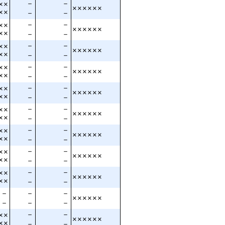
－
－
××
××××××
××
－
－
－
－
××
××××××
××
－
－
－
－
××
××××××
××
－
－
－
－
××
××××××
××
－
－
－
－
××
××××××
××
－
－
－
－
××
××××××
××
－
－
－
－
××
××××××
××
－
－
－
－
××
××××××
××
－
－
－
－
××
××××××
××
－
－
－
－
－
××××××
－
－
－
－
－
××
××××××
××
－
－