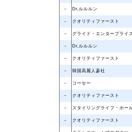
－
Dr.ルルルン
－
クオリティファースト
－
グライド・エンタープライ
－
Dr.ルルルン
－
クオリティファースト
－
韓国高麗人蔘社
－
コーセー
－
クオリティファースト
－
スタイリングライフ・ホー
－
クオリティファースト