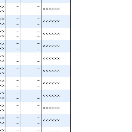
－
－
××
××××××
××
－
－
－
－
××
××××××
××
－
－
－
－
××
××××××
××
－
－
－
－
××
××××××
××
－
－
－
－
××
××××××
××
－
－
－
－
××
××××××
××
－
－
－
－
××
××××××
××
－
－
－
－
××
××××××
××
－
－
－
－
××
××××××
××
－
－
－
－
××
××××××
××
－
－
－
－
××