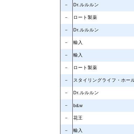
－
Dr.ルルルン
－
ロート製薬
－
Dr.ルルルン
－
輸入
－
輸入
－
ロート製薬
－
スタイリングライフ・ホー
－
Dr.ルルルン
－
b&w
－
花王
－
輸入