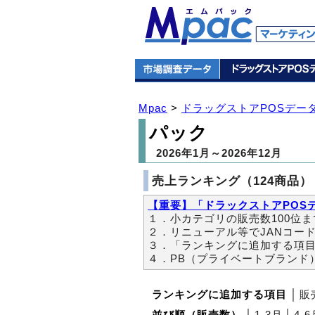
Mpac
>
ドラッグストアPOSデー
パック
2026年1月～2026年12月
売上ランキング（124商品）
【重要】「ドラックストアPOSデ
１．小カテゴリの販売数100位
２．リニューアル等でJANコー
３．「ランキングに追加する項
４．PB（プライベートブランド
ランキングに追加する項目
│
販