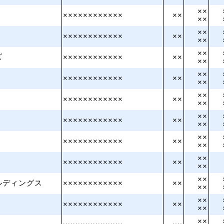
××
××××××××××××
××
××
××
××××××××××××
××
××
××
ズ
××××××××××××
××
××
××
××××××××××××
××
××
××
××××××××××××
××
××
××
××××××××××××
××
××
××
××××××××××××
××
××
××
××××××××××××
××
××
××
ルディングス
××××××××××××
××
××
××
××××××××××××
××
××
××