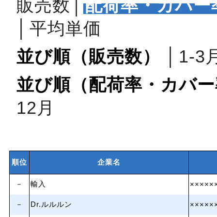
販売数
│
配荷率・カバー
│
平均単価
並び順（販売数）
│
1‐3
並び順（配荷率・カバー
12月
順位
企業名
－
輸入
×××××
－
Dr.ルルルン
×××××