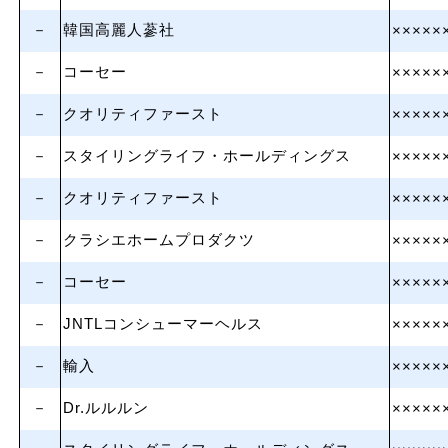
－
韓国高麗人蔘社
×××××
－
コーセー
×××××
－
クオリティファースト
×××××
－
スタイリングライフ・ホールディングス
×××××
－
クオリティファースト
×××××
－
クラシエホームプロダクツ
×××××
－
コーセー
×××××
－
JNTLコンシューマーヘルス
×××××
－
輸入
×××××
－
Dr.ルルルン
×××××