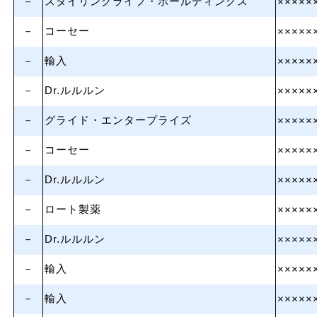
－
スタイリングライフ・ホールディングス
×××××
－
コーセー
×××××
－
輸入
×××××
－
Dr.ルルルン
×××××
－
グライド・エンタープライズ
×××××
－
コーセー
×××××
－
Dr.ルルルン
×××××
－
ロート製薬
×××××
－
Dr.ルルルン
×××××
－
輸入
×××××
－
輸入
×××××