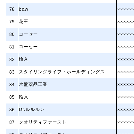
78
b&w
×××××
花王
79
×××××
コーセー
80
×××××
コーセー
81
×××××
輸入
82
×××××
スタイリングライフ・ホールディングス
83
×××××
常盤薬品工業
84
×××××
輸入
85
×××××
Dr.ルルルン
86
×××××
クオリティファースト
87
×××××