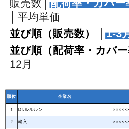
販売数
│
配荷率・カバー
│
平均単価
並び順（販売数）
│
1‐3
並び順（配荷率・カバー
12月
順位
企業名
Dr.ルルルン
1
×××××
輸入
2
×××××