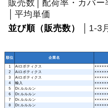
販売数
│
配荷率・カバー
│
平均単価
並び順（販売数）
│
1‐3
順位
企業名
1
Aiロボティクス
×××××
2
Aiロボティクス
×××××
3
Aiロボティクス
×××××
4
輸入
×××××
5
Dr.ルルルン
×××××
6
Dr.ルルルン
×××××
7
Dr.ルルルン
×××××
8
Dr.ルルルン
×××××