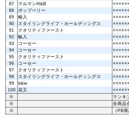
87
マルマンH&B
×××××
88
ポップベリー
×××××
89
輸入
×××××
90
スタイリングライフ・ホールディングス
×××××
91
クオリティファースト
×××××
92
輸入
×××××
93
コーセー
×××××
94
コーセー
×××××
95
クオリティファースト
×××××
96
コーセー
×××××
97
クオリティファースト
×××××
98
スタイリングライフ・ホールディングス
×××××
99
b&w
×××××
100
花王
×××××
※
ランキ
※
全商品
※
（PB