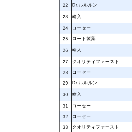
Dr.ルルルン
22
輸入
23
コーセー
24
ロート製薬
25
輸入
26
クオリティファースト
27
コーセー
28
Dr.ルルルン
29
輸入
30
コーセー
31
コーセー
32
クオリティファースト
33