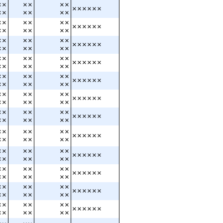
××
××
××
××××××
××
××
××
××
××
××
××××××
××
××
××
××
××
××
××××××
××
××
××
××
××
××
××××××
××
××
××
××
××
××
××××××
××
××
××
××
××
××
××××××
××
××
××
××
××
××
××××××
××
××
××
××
××
××
××××××
××
××
××
××
××
××
××××××
××
××
××
××
××
××
××××××
××
××
××
××
××
××
××××××
××
××
××
××
××
××
××××××
××
××
××