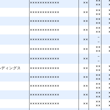
××
××××××××××××
××
××
××
××××××××××××
××
××
××
××××××××××××
××
××
××
××××××××××××
××
××
－
××××××××××××
××
－
××
××××××××××××
××
××
－
××××××××××××
××
－
××
ルディングス
××××××××××××
××
××
××
××××××××××××
××
××
××
××××××××××××
××
××
××
××××××××××××
××
××
××
××××××××××××
××
××