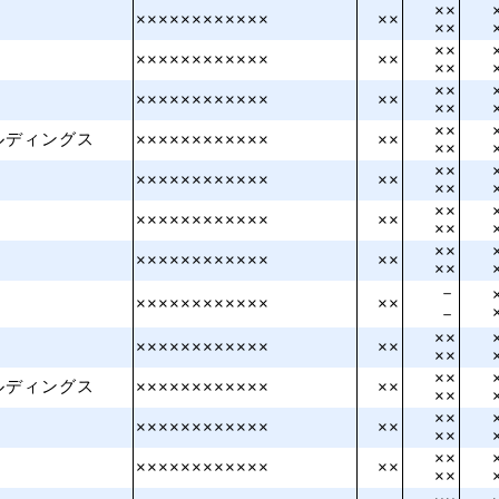
××
××××××××××××
××
××
××
××××××××××××
××
××
××
××××××××××××
××
××
××
ルディングス
××××××××××××
××
××
××
××××××××××××
××
××
××
××××××××××××
××
××
××
××××××××××××
××
××
－
××××××××××××
××
－
××
××××××××××××
××
××
××
ルディングス
××××××××××××
××
××
××
××××××××××××
××
××
××
××××××××××××
××
××