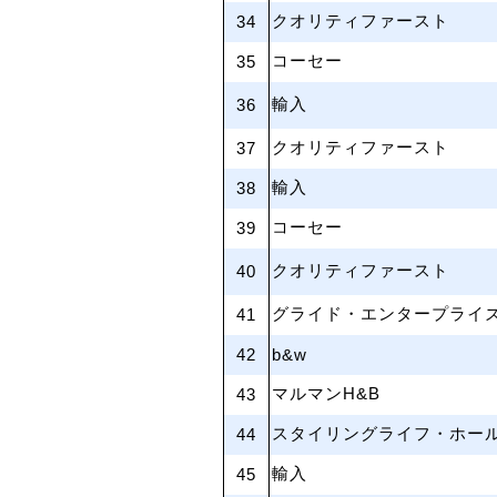
クオリティファースト
34
コーセー
35
輸入
36
クオリティファースト
37
輸入
38
コーセー
39
クオリティファースト
40
グライド・エンタープライ
41
42
b&w
マルマンH&B
43
スタイリングライフ・ホー
44
輸入
45