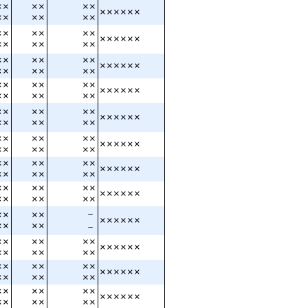
××
××
××
××××××
××
××
××
××
××
××
××××××
××
××
××
××
××
××
××××××
××
××
××
××
××
××
××××××
××
××
××
××
××
××
××××××
××
××
××
××
××
××
××××××
××
××
××
××
××
××
××××××
××
××
××
××
××
××
××××××
××
××
××
－
××
××
××××××
××
××
－
××
××
××
××××××
××
××
××
××
××
××
××××××
××
××
××
××
××
××
××××××
××
××
××