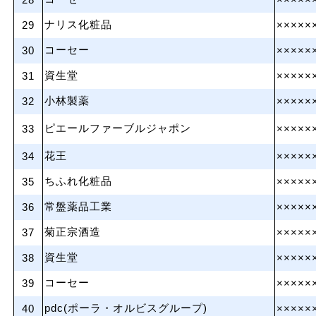
28
×××××
ナリス化粧品
29
×××××
コーセー
30
×××××
資生堂
31
×××××
小林製薬
32
×××××
ピエールファーブルジャポン
33
×××××
花王
34
×××××
ちふれ化粧品
35
×××××
常盤薬品工業
36
×××××
菊正宗酒造
37
×××××
資生堂
38
×××××
コーセー
39
×××××
pdc(ポーラ・オルビスグループ)
40
×××××