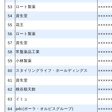
ロート製薬
53
×××××
資生堂
54
×××××
花王
55
×××××
ロート製薬
56
×××××
資生堂
57
×××××
常盤薬品工業
58
×××××
小林製薬
59
×××××
スタイリングライフ・ホールディングス
60
×××××
資生堂
61
×××××
桃谷順天館
62
×××××
イミュ
63
×××××
pdc(ポーラ・オルビスグループ)
64
×××××