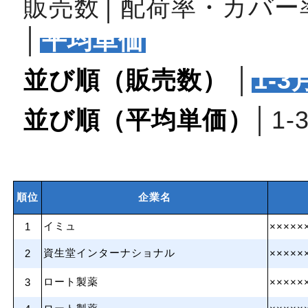
販売数
│
配荷率・カバー
│
平均単価
並び順（販売数）
│
1‐3
並び順（平均単価）
│
1‐
順位
企業名
イミュ
1
×××××
資生堂インターナショナル
2
×××××
ロート製薬
3
×××××