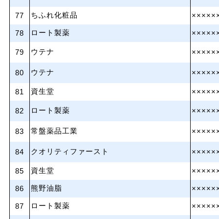
ちふれ化粧品
77
×××××
ロート製薬
78
×××××
ウテナ
79
×××××
ウテナ
80
×××××
資生堂
81
×××××
ロート製薬
82
×××××
常盤薬品工業
83
×××××
クオリティファースト
84
×××××
資生堂
85
×××××
熊野油脂
86
×××××
ロート製薬
87
×××××