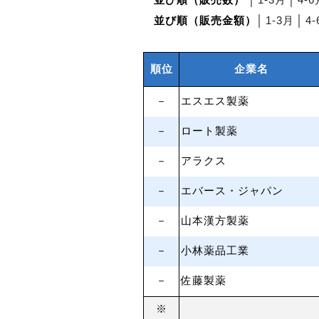
並び順（販売数）
│
1‐3月
│
4‐6
並び順（販売金額）
│
1‐3月
│
4
順位
企業名
－
エスエス製薬
－
ロート製薬
－
アラクス
－
エバース・ジャパン
－
山本漢方製薬
－
小林薬品工業
－
佐藤製薬
※