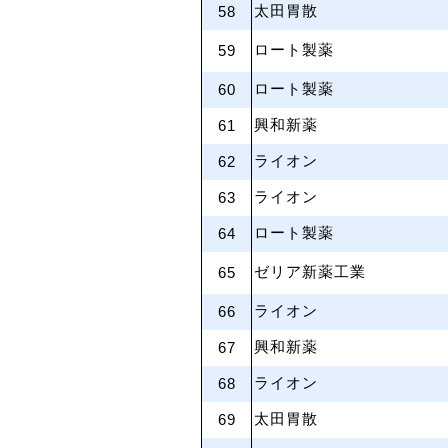
太田胃散
58
ロート製薬
59
ロート製薬
60
興和新薬
61
ライオン
62
ライオン
63
ロート製薬
64
ゼリア新薬工業
65
ライオン
66
興和新薬
67
ライオン
68
太田胃散
69