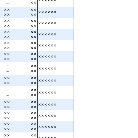
××××××
××
－
××
××
××××××
××
××
××
××
××××××
××
××
××
××
××××××
××
××
××
××
××××××
××
××
××
××
××××××
××
××
－
××
××××××
××
－
××
××
××××××
××
××
－
××
××××××
××
－
××
××
××××××
××
××
××
××
××××××
××
××
××
××
××××××
××
××
××
××