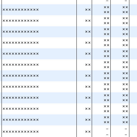
－
－
××
××
××××××××××××
××
××
××
××
××
××××××××××××
××
××
××
××
××
××××××××××××
××
××
××
××
××
××××××××××××
××
××
××
××
××
××××××××××××
××
××
××
××
××
××××××××××××
××
××
××
××
××
××××××××××××
××
××
××
××
××
××××××××××××
××
××
××
××
××
××××××××××××
××
××
××
××
××
××××××××××××
××
××
××
××
××
××××××××××××
××
××
××
－
－
××××××××××××
××
－
－