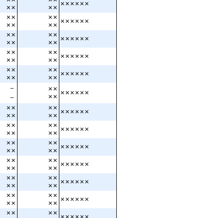
××
××
××××××
××
××
××
××
××××××
××
××
××
××
××××××
××
××
××
××
××××××
××
××
××
××
××××××
××
××
－
××
××××××
××
－
××
××
××××××
××
××
××
××
××××××
××
××
××
××
××××××
××
××
××
××
××××××
××
××
××
××
××××××
××
××
××
××
××××××
××
××
××
××
××××××