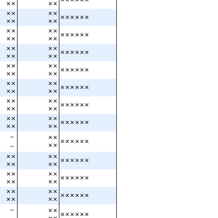
××××××
××
××
××
××
××××××
××
××
××
××
××××××
××
××
××
××
××××××
××
××
××
××
××××××
××
××
××
××
××××××
××
××
××
××
××××××
××
××
××
××
××××××
××
××
－
××
××××××
××
－
××
××
××××××
××
××
××
××
××××××
××
××
××
××
××××××
××
××
－
××
××××××