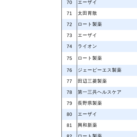
エーザイ
70
太田胃散
71
ロート製薬
72
エーザイ
73
ライオン
74
ロート製薬
75
ジェーピーエス製薬
76
田辺三菱製薬
77
第一三共ヘルスケア
78
長野県製薬
79
エーザイ
80
興和新薬
81
ロート製薬
82