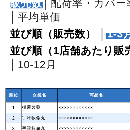
販売数
│
配荷率・カバー
│
平均単価
並び順（販売数）
│
1‐3
並び順（1店舗あたり販
│
10‐12月
順位
企業名
商品名
樋屋製薬
1
××××××××××××
宇津救命丸
2
××××××××××××
宇津救命丸
3
××××××××××××