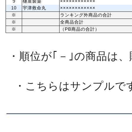
9
樋屋製薬
××××××××××××
10
宇津救命丸
××××××××××××
※
ランキング外商品の合計
※
全商品合計
※
（PB商品の合計）
・順位が｢－｣の商品は
・こちらはサンプルで