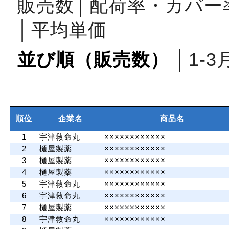
販売数
│
配荷率・カバー
│
平均単価
並び順（販売数）
│
1‐3
順位
企業名
商品名
1
宇津救命丸
××××××××××××
2
樋屋製薬
××××××××××××
3
樋屋製薬
××××××××××××
4
樋屋製薬
××××××××××××
5
宇津救命丸
××××××××××××
6
宇津救命丸
××××××××××××
7
樋屋製薬
××××××××××××
8
宇津救命丸
××××××××××××