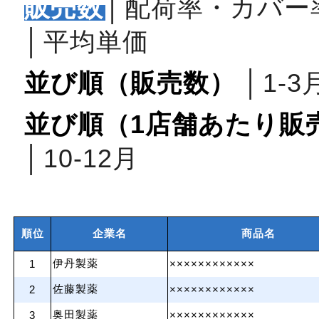
販売数
│
配荷率・カバー
│
平均単価
並び順（販売数）
│
1‐3
並び順（1店舗あたり販
│
10‐12月
順位
企業名
商品名
伊丹製薬
1
××××××××××××
佐藤製薬
2
××××××××××××
奥田製薬
3
××××××××××××