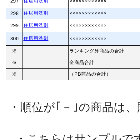
住居用洗剤
297
××××××××××××
住居用洗剤
298
××××××××××××
住居用洗剤
299
××××××××××××
住居用洗剤
300
××××××××××××
※
ランキング外商品の合計
※
全商品合計
※
（PB商品の合計）
・順位が｢－｣の商品は
・こちらはサンプルで