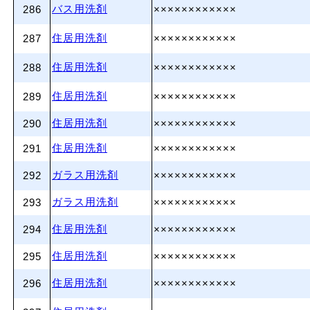
バス用洗剤
286
××××××××××××
住居用洗剤
287
××××××××××××
住居用洗剤
288
××××××××××××
住居用洗剤
289
××××××××××××
住居用洗剤
290
××××××××××××
住居用洗剤
291
××××××××××××
ガラス用洗剤
292
××××××××××××
ガラス用洗剤
293
××××××××××××
住居用洗剤
294
××××××××××××
住居用洗剤
295
××××××××××××
住居用洗剤
296
××××××××××××