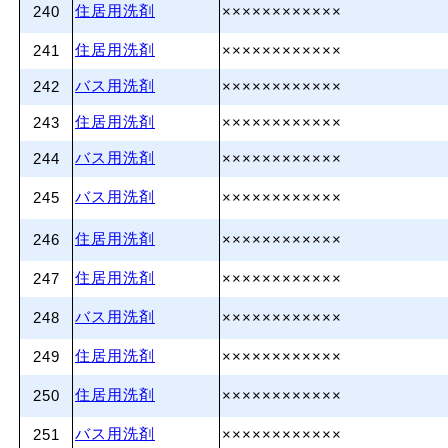
住居用洗剤
240
××××××××××××
住居用洗剤
241
××××××××××××
バス用洗剤
242
××××××××××××
住居用洗剤
243
××××××××××××
バス用洗剤
244
××××××××××××
バス用洗剤
245
××××××××××××
住居用洗剤
246
××××××××××××
住居用洗剤
247
××××××××××××
バス用洗剤
248
××××××××××××
住居用洗剤
249
××××××××××××
住居用洗剤
250
××××××××××××
バス用洗剤
251
××××××××××××