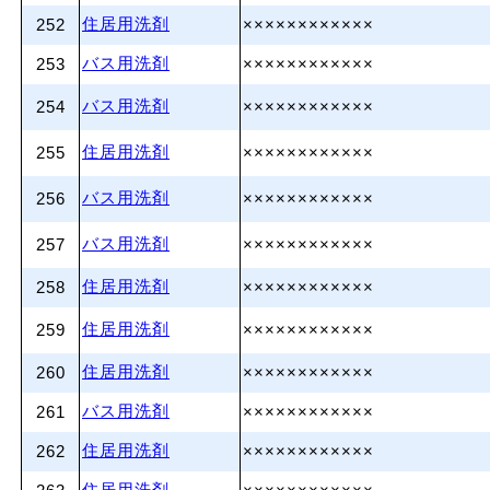
住居用洗剤
252
××××××××××××
バス用洗剤
253
××××××××××××
バス用洗剤
254
××××××××××××
住居用洗剤
255
××××××××××××
バス用洗剤
256
××××××××××××
バス用洗剤
257
××××××××××××
住居用洗剤
258
××××××××××××
住居用洗剤
259
××××××××××××
住居用洗剤
260
××××××××××××
バス用洗剤
261
××××××××××××
住居用洗剤
262
××××××××××××