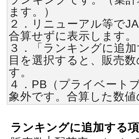
ます。）
２．リニューアル等でJ
合算せずに表示します。
３．「ランキングに追加
目を選択すると、販売数
す。
４．PB（プライベート
象外です。合算した数値
ランキングに追加する