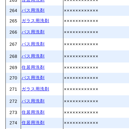
住居用洗剤
263
××××××××××××
バス用洗剤
264
××××××××××××
ガラス用洗剤
265
××××××××××××
バス用洗剤
266
××××××××××××
バス用洗剤
267
××××××××××××
バス用洗剤
268
××××××××××××
住居用洗剤
269
××××××××××××
バス用洗剤
270
××××××××××××
ガラス用洗剤
271
××××××××××××
バス用洗剤
272
××××××××××××
住居用洗剤
273
××××××××××××
住居用洗剤
274
××××××××××××