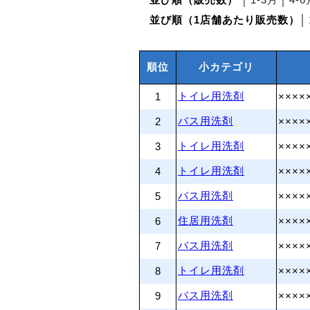
並び順（販売数）
│
1‐3月
│
4‐6
並び順（1店舗あたり販売数）
│
順位
小カテゴリ
トイレ用洗剤
1
××××
バス用洗剤
2
××××
トイレ用洗剤
3
××××
トイレ用洗剤
4
××××
バス用洗剤
5
××××
住居用洗剤
6
××××
バス用洗剤
7
××××
トイレ用洗剤
8
××××
バス用洗剤
9
××××