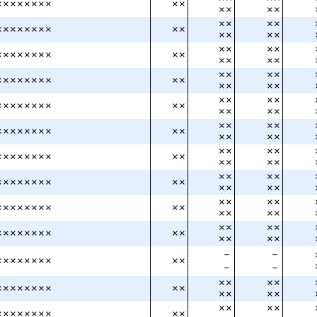
××××××××
××
××
××
××
××
××××××××
××
××
××
××
××
××××××××
××
××
××
××
××
××××××××
××
××
××
××
××
××××××××
××
××
××
××
××
××××××××
××
××
××
××
××
××××××××
××
××
××
××
××
××××××××
××
××
××
××
××
××××××××
××
××
××
××
××
××××××××
××
××
××
－
－
××××××××
××
－
－
××
××
××××××××
××
××
××
××
××
××××××××
××