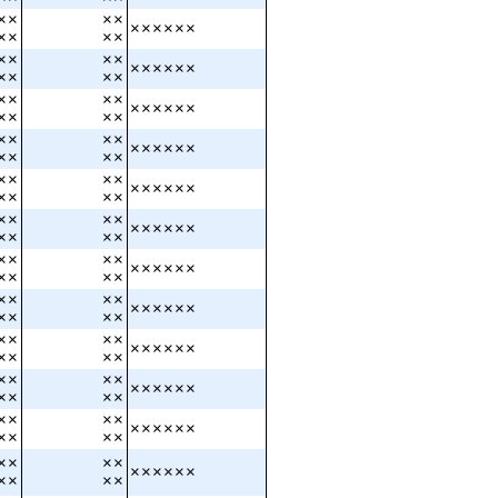
××
××
××××××
××
××
××
××
××××××
××
××
××
××
××××××
××
××
××
××
××××××
××
××
××
××
××××××
××
××
××
××
××××××
××
××
××
××
××××××
××
××
××
××
××××××
××
××
××
××
××××××
××
××
××
××
××××××
××
××
××
××
××××××
××
××
××
××
××××××
××
××