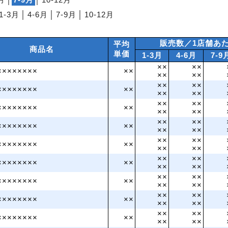
月
│
7‐9月
│
10‐12月
1‐3月
│
4‐6月
│
7‐9月
│
10‐12月
販売数／1店舗あ
平均
商品名
単価
1‐3月
4‐6月
7‐9
××
××
××××××××
××
××
××
××
××
××××××××
××
××
××
××
××
××××××××
××
××
××
××
××
××××××××
××
××
××
××
××
××××××××
××
××
××
××
××
××××××××
××
××
××
××
××
××××××××
××
××
××
××
××
××××××××
××
××
××
××
××
××××××××
××
××
××