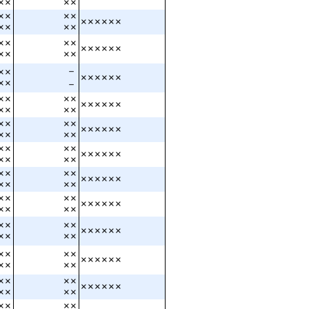
××
××
××
××
××××××
××
××
××
××
××××××
××
××
－
××
××××××
××
－
××
××
××××××
××
××
××
××
××××××
××
××
××
××
××××××
××
××
××
××
××××××
××
××
××
××
××××××
××
××
××
××
××××××
××
××
××
××
××××××
××
××
××
××
××××××
××
××
××
××