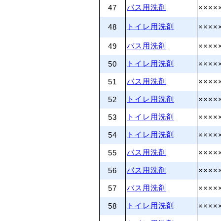
バス用洗剤
47
××××
トイレ用洗剤
48
××××
バス用洗剤
49
××××
トイレ用洗剤
50
××××
バス用洗剤
51
××××
トイレ用洗剤
52
××××
トイレ用洗剤
53
××××
トイレ用洗剤
54
××××
バス用洗剤
55
××××
バス用洗剤
56
××××
バス用洗剤
57
××××
トイレ用洗剤
58
××××