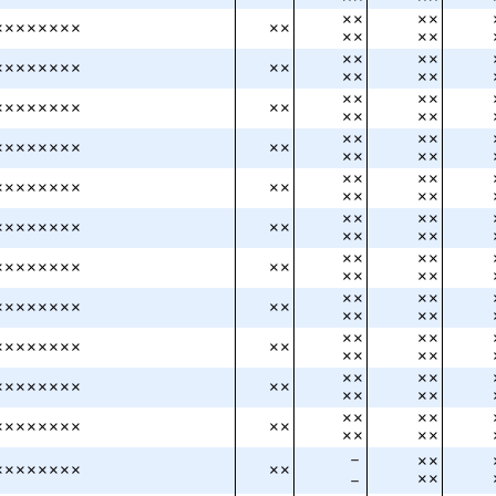
××
××
××××××××
××
××
××
××
××
××××××××
××
××
××
××
××
××××××××
××
××
××
××
××
××××××××
××
××
××
××
××
××××××××
××
××
××
××
××
××××××××
××
××
××
××
××
××××××××
××
××
××
××
××
××××××××
××
××
××
××
××
××××××××
××
××
××
××
××
××××××××
××
××
××
××
××
××××××××
××
××
××
－
××
××××××××
××
××
－