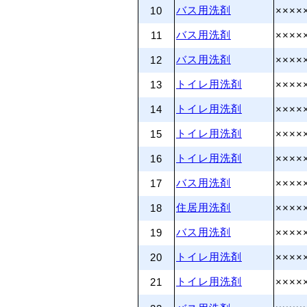
バス用洗剤
10
××××
バス用洗剤
11
××××
バス用洗剤
12
××××
トイレ用洗剤
13
××××
トイレ用洗剤
14
××××
トイレ用洗剤
15
××××
トイレ用洗剤
16
××××
バス用洗剤
17
××××
住居用洗剤
18
××××
バス用洗剤
19
××××
トイレ用洗剤
20
××××
トイレ用洗剤
21
××××