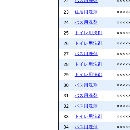
バス用洗剤
22
××××
住居用洗剤
23
××××
バス用洗剤
24
××××
トイレ用洗剤
25
××××
トイレ用洗剤
26
××××
バス用洗剤
27
××××
トイレ用洗剤
28
××××
トイレ用洗剤
29
××××
バス用洗剤
30
××××
バス用洗剤
31
××××
バス用洗剤
32
××××
トイレ用洗剤
33
××××
バス用洗剤
34
××××