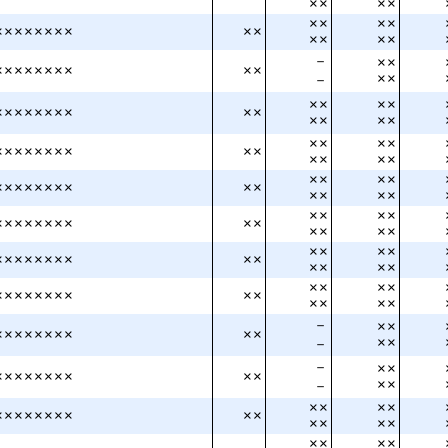
××
××
××
××
××××××××
××
××
××
－
××
××××××××
××
××
－
××
××
××××××××
××
××
××
××
××
××××××××
××
××
××
××
××
××××××××
××
××
××
××
××
××××××××
××
××
××
××
××
××××××××
××
××
××
××
××
××××××××
××
××
××
－
××
××××××××
××
××
－
－
××
××××××××
××
××
－
××
××
××××××××
××
××
××
××
××