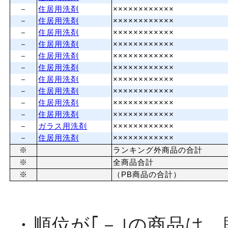
－
住居用洗剤
××××××××××××
－
住居用洗剤
××××××××××××
－
住居用洗剤
××××××××××××
－
住居用洗剤
××××××××××××
－
住居用洗剤
××××××××××××
－
住居用洗剤
××××××××××××
－
住居用洗剤
××××××××××××
－
住居用洗剤
××××××××××××
－
住居用洗剤
××××××××××××
－
住居用洗剤
××××××××××××
－
ガラス用洗剤
××××××××××××
－
住居用洗剤
××××××××××××
※
ランキング外商品の合計
※
全商品合計
※
（PB商品の合計）
・順位が｢－｣の商品は