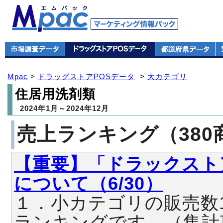
Mpac
>
ドラッグストアPOSデータ
>
大カテゴリ
住居用洗剤類
2024年1月～2024年12月
売上ランキング（380
【重要】「ドラックスト
について（6/30）
１．小カテゴリの販売数
ランキングです。（集計