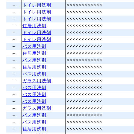
－
トイレ用洗剤
××××××××××××
－
トイレ用洗剤
××××××××××××
－
トイレ用洗剤
××××××××××××
－
住居用洗剤
××××××××××××
－
トイレ用洗剤
××××××××××××
－
トイレ用洗剤
××××××××××××
－
バス用洗剤
××××××××××××
－
住居用洗剤
××××××××××××
－
バス用洗剤
××××××××××××
－
住居用洗剤
××××××××××××
－
バス用洗剤
××××××××××××
－
ガラス用洗剤
××××××××××××
－
バス用洗剤
××××××××××××
－
バス用洗剤
××××××××××××
－
バス用洗剤
××××××××××××
－
ガラス用洗剤
××××××××××××
－
バス用洗剤
××××××××××××
－
バス用洗剤
××××××××××××
－
住居用洗剤
××××××××××××