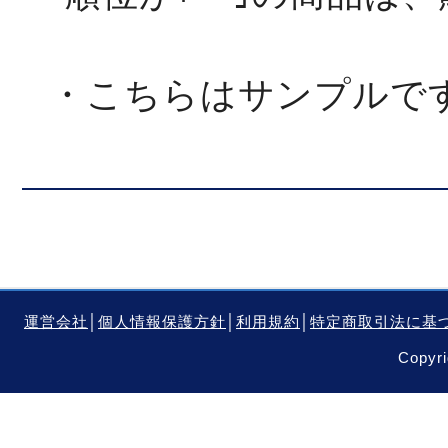
・こちらはサンプルで
運営会社
│
個人情報保護方針
│
利用規約
│
特定商取引法に基
Copyri