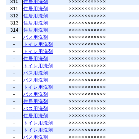
310
住居用洗剤
××××××××××××
311
住居用洗剤
××××××××××××
312
住居用洗剤
××××××××××××
313
住居用洗剤
××××××××××××
314
住居用洗剤
××××××××××××
－
バス用洗剤
××××××××××××
－
トイレ用洗剤
××××××××××××
－
トイレ用洗剤
××××××××××××
－
住居用洗剤
××××××××××××
－
トイレ用洗剤
××××××××××××
－
バス用洗剤
××××××××××××
－
バス用洗剤
××××××××××××
－
トイレ用洗剤
××××××××××××
－
バス用洗剤
××××××××××××
－
住居用洗剤
××××××××××××
－
バス用洗剤
××××××××××××
－
住居用洗剤
××××××××××××
－
トイレ用洗剤
××××××××××××
－
トイレ用洗剤
××××××××××××
－
バス用洗剤
××××××××××××