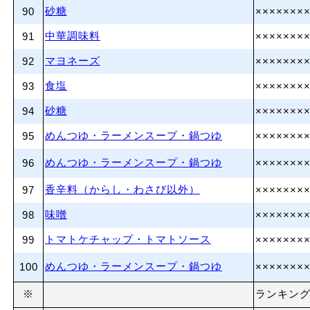
砂糖
90
×××××××
中華調味料
91
×××××××
マヨネーズ
92
×××××××
食塩
93
×××××××
砂糖
94
×××××××
めんつゆ・ラーメンスープ・鍋つゆ
95
×××××××
めんつゆ・ラーメンスープ・鍋つゆ
96
×××××××
香辛料（からし・わさび以外）
97
×××××××
味噌
98
×××××××
トマトケチャップ・トマトソース
99
×××××××
めんつゆ・ラーメンスープ・鍋つゆ
100
×××××××
※
ランキン