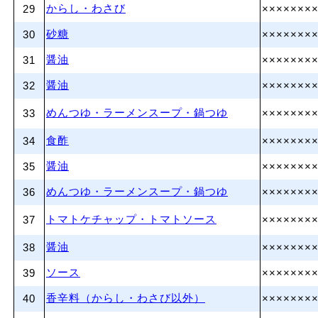
からし・わさび
29
×××××××
砂糖
30
×××××××
醤油
31
×××××××
醤油
32
×××××××
めんつゆ・ラーメンスープ・鍋つゆ
33
×××××××
食酢
34
×××××××
醤油
35
×××××××
めんつゆ・ラーメンスープ・鍋つゆ
36
×××××××
トマトケチャップ・トマトソース
37
×××××××
醤油
38
×××××××
ソース
39
×××××××
香辛料（からし・わさび以外）
40
×××××××