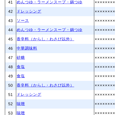
めんつゆ・ラーメンスープ・鍋つゆ
41
×××××××
ドレッシング
42
×××××××
ソース
43
×××××××
めんつゆ・ラーメンスープ・鍋つゆ
44
×××××××
香辛料（からし・わさび以外）
45
×××××××
中華調味料
46
×××××××
砂糖
47
×××××××
食塩
48
×××××××
食塩
49
×××××××
香辛料（からし・わさび以外）
50
×××××××
ドレッシング
51
×××××××
味噌
52
×××××××
味噌
53
×××××××