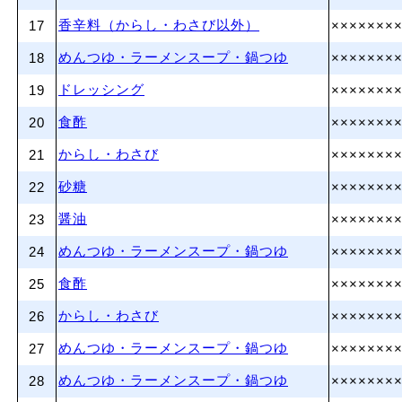
香辛料（からし・わさび以外）
17
×××××××
めんつゆ・ラーメンスープ・鍋つゆ
18
×××××××
ドレッシング
19
×××××××
食酢
20
×××××××
からし・わさび
21
×××××××
砂糖
22
×××××××
醤油
23
×××××××
めんつゆ・ラーメンスープ・鍋つゆ
24
×××××××
食酢
25
×××××××
からし・わさび
26
×××××××
めんつゆ・ラーメンスープ・鍋つゆ
27
×××××××
めんつゆ・ラーメンスープ・鍋つゆ
28
×××××××